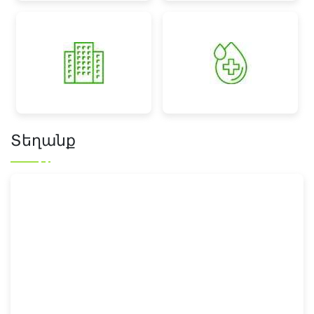
Տեղանք